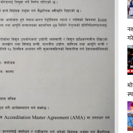
नश
गर
मो
स्