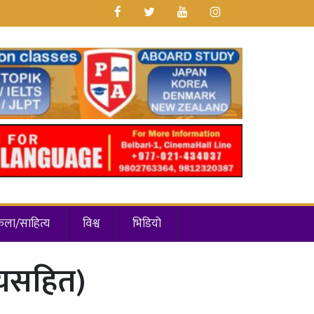
कला/साहित्य
विश्व
भिडियो
्णयसहित)