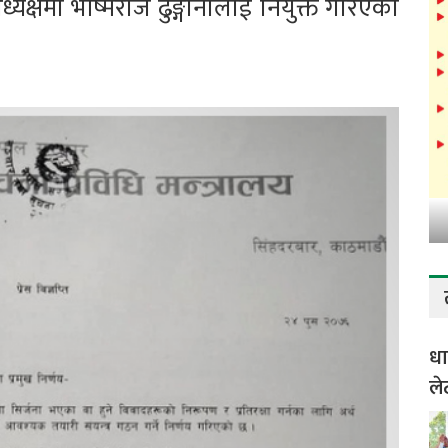
ध्यक्षमा भीष्मराज ढुङ्गानालाई नियुक्त गरिएको
धा
ले