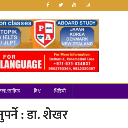
कला/साहित्य
विश्व
भिडियो
र्ने : डा. शेखर