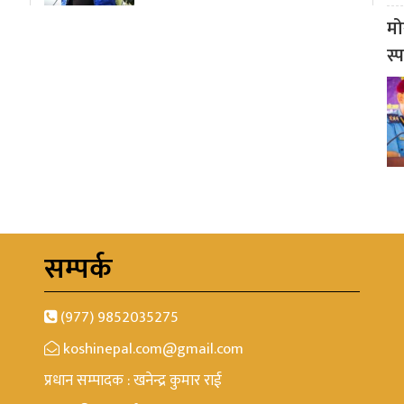
मो
स्
सम्पर्क
(977) 9852035275
koshinepal.com@gmail.com
प्रधान सम्पादक : खनेन्द्र कुमार राई