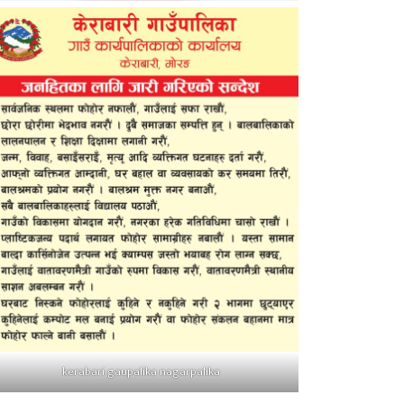
kerabari gaupalika nagarpalika