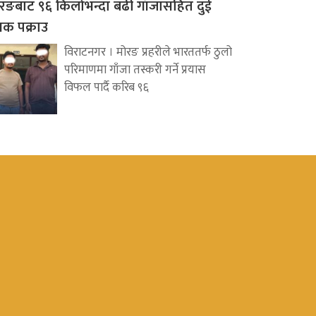
रङबाट ९६ किलोभन्दा बढी गाँजासहित दुई
वक पक्राउ
विराटनगर । मोरङ प्रहरीले भारततर्फ ठुलो
परिमाणमा गाँजा तस्करी गर्ने प्रयास
विफल पार्दै करिब ९६