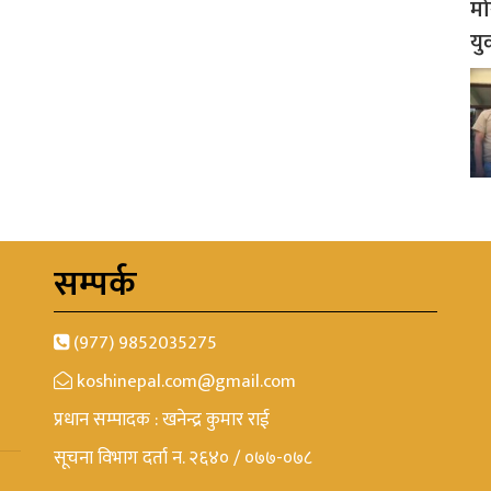
मो
यु
सम्पर्क
(977) 9852035275
koshinepal.com@gmail.com
प्रधान सम्पादक : खनेन्द्र कुमार राई
सूचना विभाग दर्ता न. २६४० / ०७७-०७८