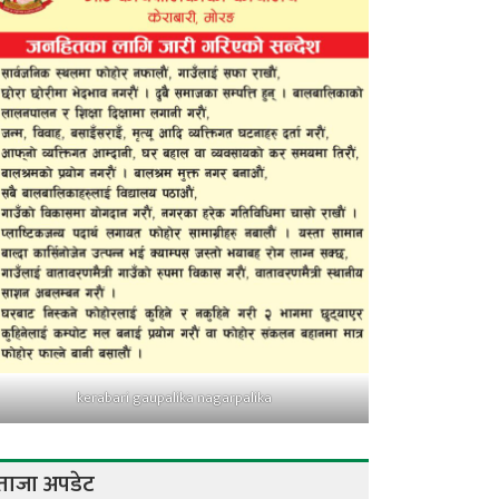
kerabari gaupalika nagarpalika
ताजा अपडेट