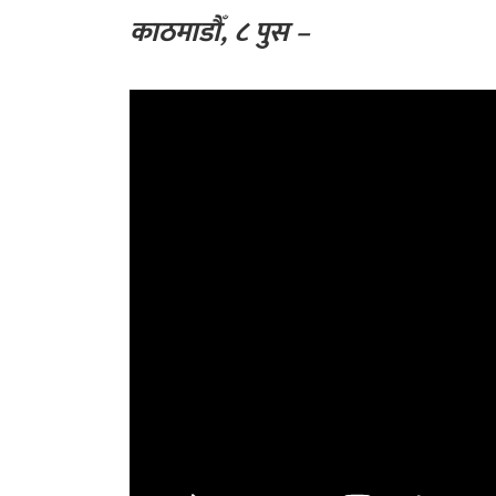
काठमाडौँ, ८ पुस –