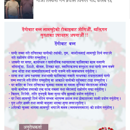
गाँजा तस्करी गर्ने प्रयास विफल पार्दै करिब ९६