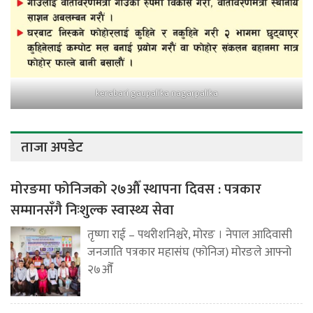
kerabari gaupalika nagarpalika
ताजा अपडेट
मोरङमा फोनिजको २७औँ स्थापना दिवस : पत्रकार
सम्मानसँगै निःशुल्क स्वास्थ्य सेवा
तृष्णा राई – पथरीशनिश्चरे, मोरङ । नेपाल आदिवासी
जनजाति पत्रकार महासंघ (फोनिज) मोरङले आफ्नो
२७औँ