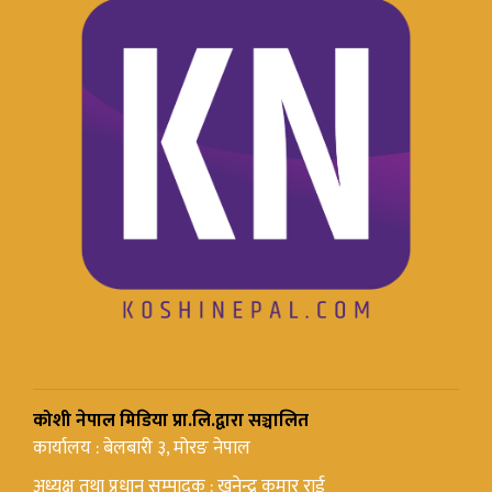
कोशी नेपाल मिडिया प्रा.लि.द्वारा सञ्चालित
कार्यालय : बेलबारी ३, मोरङ नेपाल
अध्यक्ष तथा प्रधान सम्पादक : खनेन्द्र कुमार राई