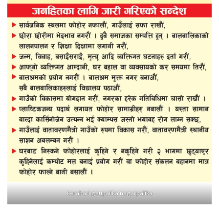
kerabari gaupalika nagarpalika