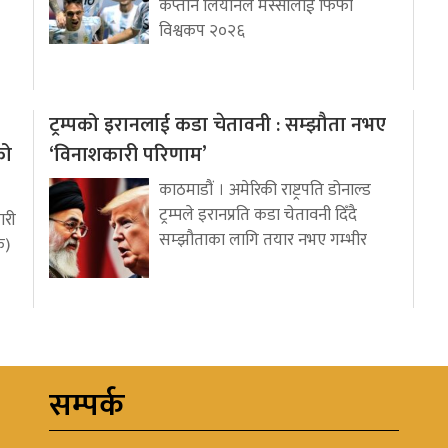
कप्तान लियोनेल मेस्सीलाई फिफा
विश्वकप २०२६
ट्रम्पको इरानलाई कडा चेतावनी : सम्झौता नभए
को
‘विनाशकारी परिणाम’
काठमाडौं । अमेरिकी राष्ट्रपति डोनाल्ड
ट्रम्पले इरानप्रति कडा चेतावनी दिँदै
ारी
सम्झौताका लागि तयार नभए गम्भीर
क)
सम्पर्क