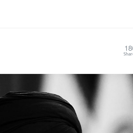
18
Shar