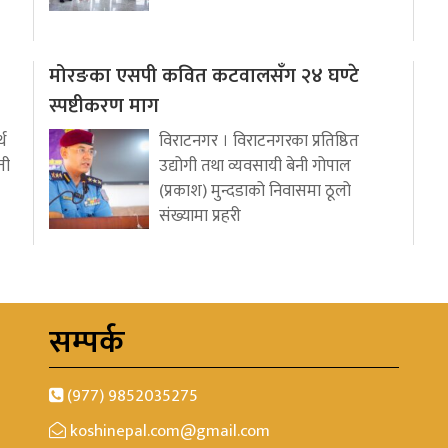
मोरङका एसपी कवित कटवालसँग २४ घण्टे
स्पष्टीकरण माग
थ
विराटनगर । विराटनगरका प्रतिष्ठित
ती
उद्योगी तथा व्यवसायी बेनी गोपाल
(प्रकाश) मुन्दडाको निवासमा ठूलो
संख्यामा प्रहरी
सम्पर्क
(977) 9852035275
koshinepal.com@gmail.com