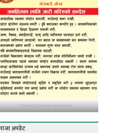
kerabari gaupalika nagarpalika
ताजा अपडेट