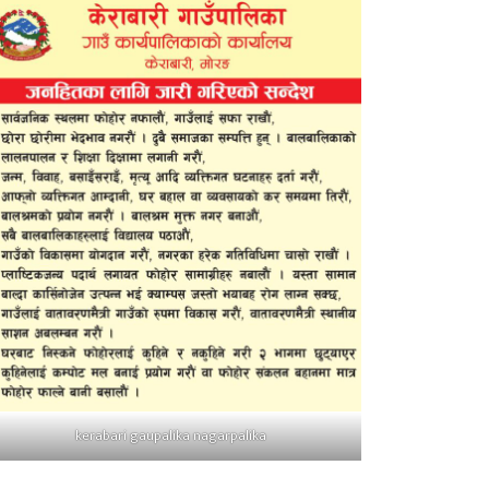
kerabari gaupalika nagarpalika