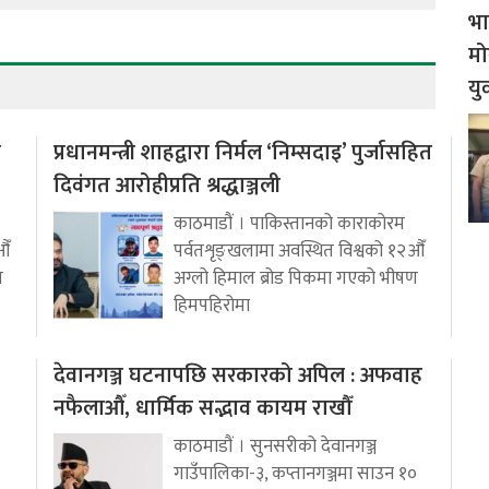
भा
मो
यु
ो
प्रधानमन्त्री शाहद्वारा निर्मल ‘निम्सदाइ’ पुर्जासहित
दिवंगत आरोहीप्रति श्रद्धाञ्जली
काठमाडौं । पाकिस्तानको काराकोरम
औँ
पर्वतशृङ्खलामा अवस्थित विश्वको १२औँ
ण
अग्लो हिमाल ब्रोड पिकमा गएको भीषण
हिमपहिरोमा
देवानगञ्ज घटनापछि सरकारको अपिल : अफवाह
नफैलाऔँ, धार्मिक सद्भाव कायम राखौँ
काठमाडौं । सुनसरीको देवानगञ्ज
गाउँपालिका-३, कप्तानगञ्जमा साउन १०