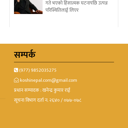
गते भएको हिंसात्मक घटनापछि उत्पन्न
परिस्थितिलाई लिएर
सम्पर्क
(977) 9852035275
koshinepal.com@gmail.com
प्रधान सम्पादक : खनेन्द्र कुमार राई
सूचना विभाग दर्ता न. २६४० / ०७७-०७८