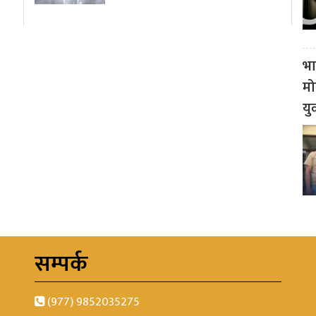
भा
मो
यु
सम्पर्क
(977) 9852035275