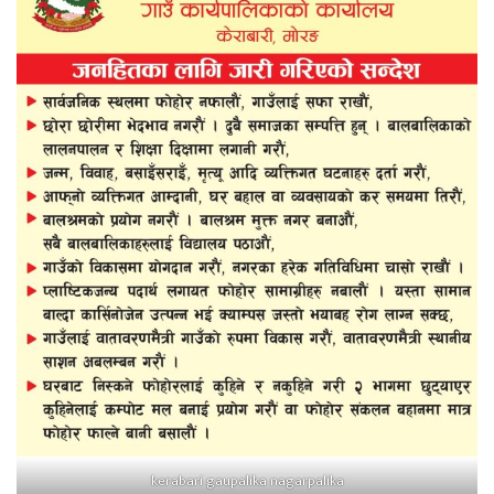
kerabari gaupalika nagarpalika