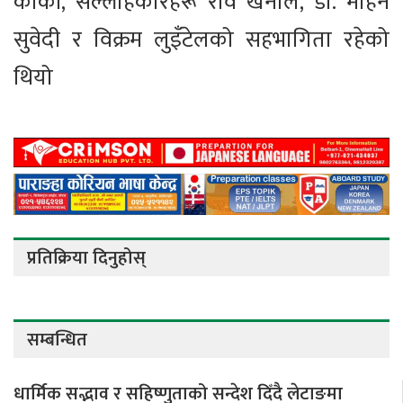
कार्की, सल्लाहकारहरू रवि खनाल, डा. मोहन
सुवेदी र विक्रम लुइँटेलको सहभागिता रहेको
थियो
प्रतिक्रिया दिनुहोस्
सम्बन्धित
धार्मिक सद्भाव र सहिष्णुताको सन्देश दिँदै लेटाङमा