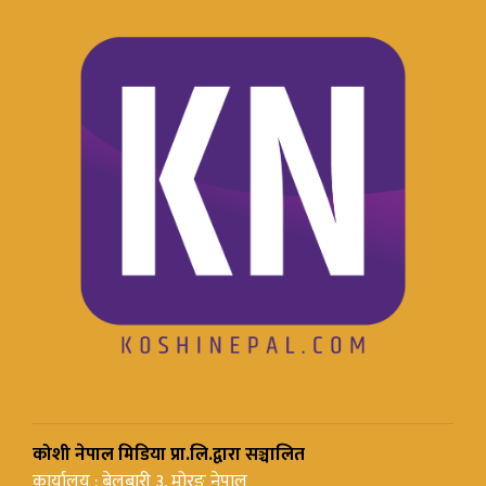
कोशी नेपाल मिडिया प्रा.लि.द्वारा सञ्चालित
कार्यालय : बेलबारी ३, मोरङ नेपाल