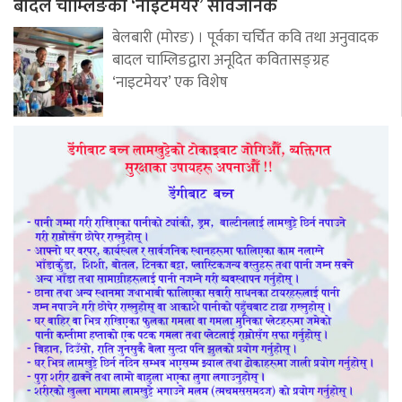
बादल चाम्लिङको ‘नाइटमेयर’ सार्वजनिक
बेलबारी (मोरङ) । पूर्वका चर्चित कवि तथा अनुवादक
बादल चाम्लिङद्वारा अनूदित कवितासङ्ग्रह
‘नाइटमेयर’ एक विशेष