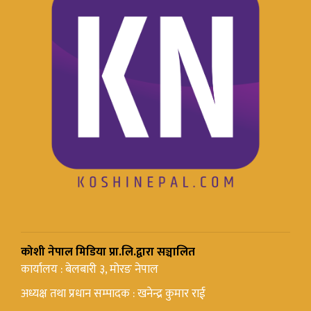
कोशी नेपाल मिडिया प्रा.लि.द्वारा सञ्चालित
कार्यालय : बेलबारी ३, मोरङ नेपाल
अध्यक्ष तथा प्रधान सम्पादक : खनेन्द्र कुमार राई