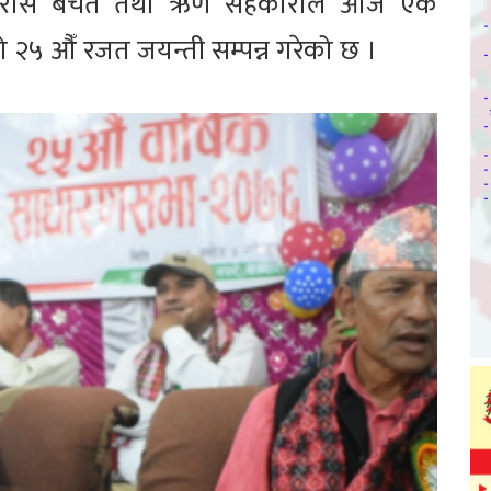
ीगुराँस बचत तथा ऋण सहकारीले आज एक
२५ औँ रजत जयन्ती सम्पन्न गरेको छ ।