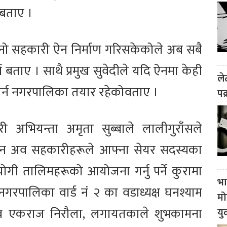
 बताए ।
ो सहकारी ऐन निर्माण गरिसकेकोले अब सबै
े बताए । साथै प्रमुख सुवेदीले यदि ऐनमा केही
ले
र गर्न नगरपालिका तयार रहेकोवताए ।
पक
ी अभियन्ता अमृता सुब्बाले लालीगुराँसले
बताइन अव सहकारीहरूले आफ्ना सेयर सदस्यका
योगी तालिमहरूको आयोजना गर्नु पर्ने कुरामा
भा
रपालिका वार्ड नं २ का वडाध्यक्ष घनश्याम
मो
व एकराज निरौला, लगायतकाले शुभकामना
यु