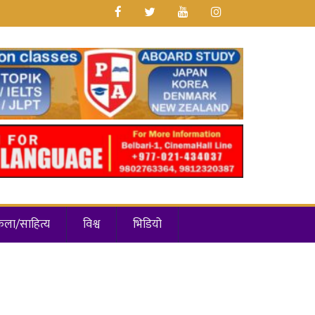
कला/साहित्य
विश्व
भिडियो