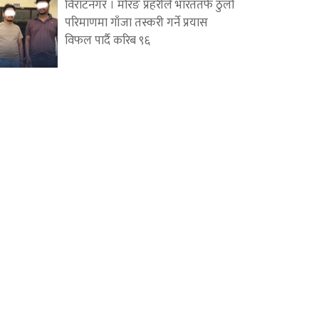
विराटनगर । मोरङ प्रहरीले भारततर्फ ठुलो
परिमाणमा गाँजा तस्करी गर्ने प्रयास
विफल पार्दै करिब ९६