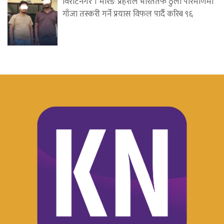
विराटनगर । मोरङ प्रहरीले भारततर्फ ठुलो परिमाणमा
गाँजा तस्करी गर्ने प्रयास विफल पार्दै करिब ९६