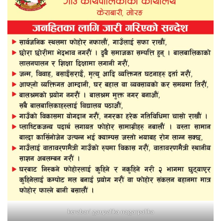
kerabari gaupalika nagarpalika