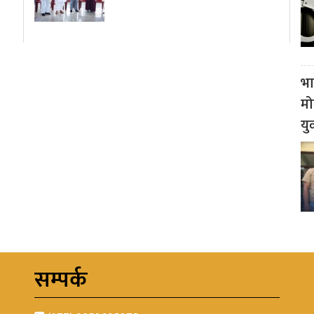
भा
मो
यु
सम्पर्क