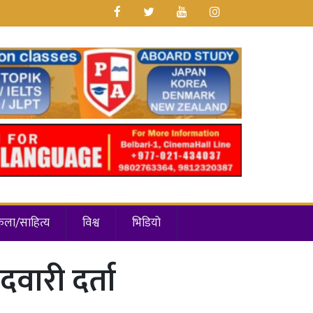
कला/साहित्य
विश्व
भिडियो
दवारी दर्ता