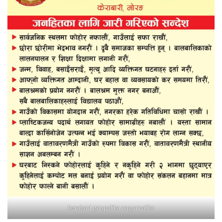
kerabari gaupalika nagarpalika