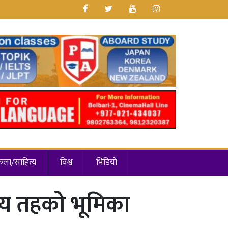
कला/साहित्य
विश्व
भिडियो
नीय तहको भूमिका