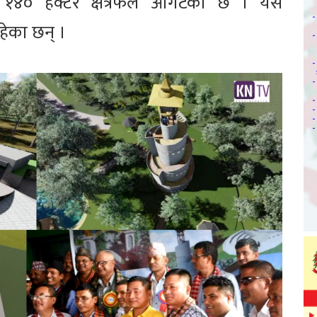
 १४० हेक्टर क्षेत्रफल ओगटेको छ । यस
हेका छन् ।