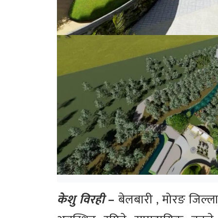
केशु विरही
–
बेलबारी , मोरङ जिल्ला