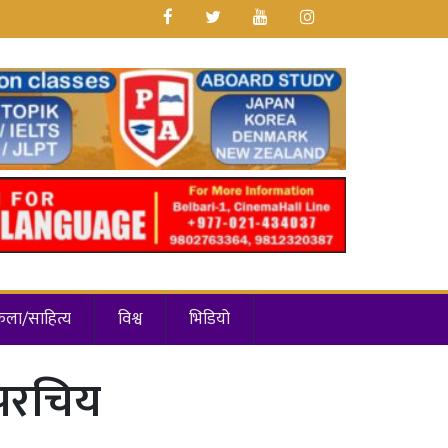
कला/साहित्य
विश्व
भिडियो
 परचिय