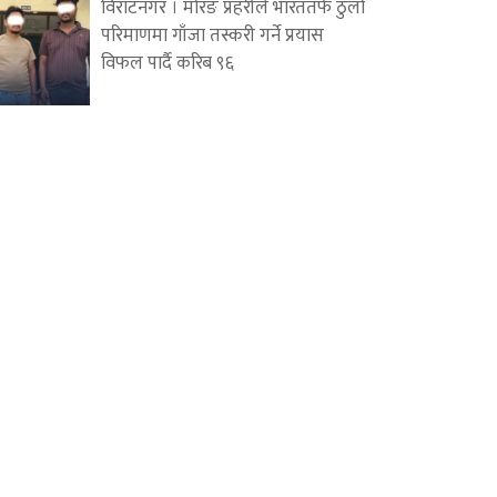
विराटनगर । मोरङ प्रहरीले भारततर्फ ठुलो
परिमाणमा गाँजा तस्करी गर्ने प्रयास
विफल पार्दै करिब ९६