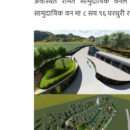
अवस्थित रमिते सामुदायिक वनले
सामुदायिक वन मा ८ सय ९६ घरधुरी र