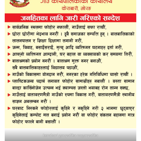
kerabari gaupalika nagarpalika