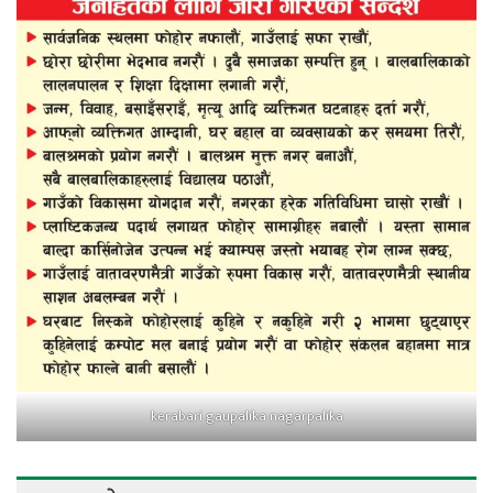
kerabari gaupalika nagarpalika