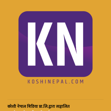
कोशी नेपाल मिडिया प्रा.लि.द्वारा सञ्चालित