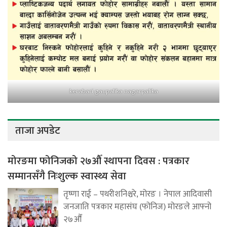
kerabari gaupalika nagarpalika
ताजा अपडेट
मोरङमा फोनिजको २७औँ स्थापना दिवस : पत्रकार
सम्मानसँगै निःशुल्क स्वास्थ्य सेवा
तृष्णा राई – पथरीशनिश्चरे, मोरङ । नेपाल आदिवासी
जनजाति पत्रकार महासंघ (फोनिज) मोरङले आफ्नो
२७औँ