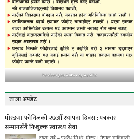
kerabari gaupalika nagarpalika
ताजा अपडेट
मोरङमा फोनिजको २७औँ स्थापना दिवस : पत्रकार
सम्मानसँगै निःशुल्क स्वास्थ्य सेवा
तृष्णा राई – पथरीशनिश्चरे, मोरङ । नेपाल आदिवासी