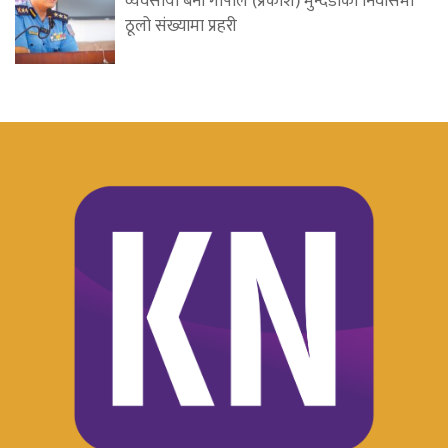
व्यवसायी बेनी गोपाल (प्रकाश) मुन्दडाको निवासमा
ठूलो संख्यामा प्रहरी