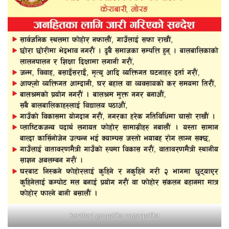
kerabari gaupalika nagarpalika