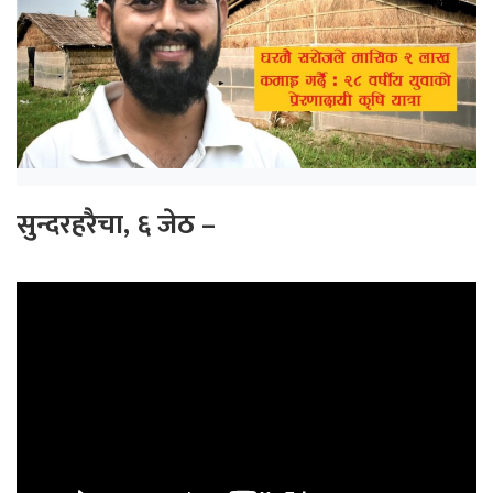
सुन्दरहरैचा, ६ जेठ –