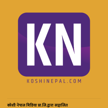
कोशी नेपाल मिडिया प्रा.लि.द्वारा सञ्चालित