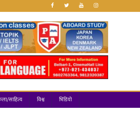
कला/साहित्य
विश्व
भिडियो